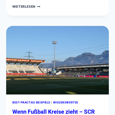
OHNE
WEITERLESEN
EHRENAMT
KEINE
NACHHALTIGKEIT
–
UND
UMGEKEHRT
BEST-PRACTISE BEISPIELE
|
WISSENSWERTES
Wenn Fußball Kreise zieht – SCR