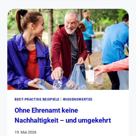
–
EIN
UNTERSCHÄTZTES
THEMA
MIT
GROSSEM P
OTENZIAL
BEST-PRACTISE BEISPIELE
|
WISSENSWERTES
Ohne Ehrenamt keine
Nachhaltigkeit – und umgekehrt
19. Mai 2026