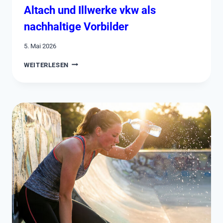
Altach und Illwerke vkw als
nachhaltige Vorbilder
5. Mai 2026
WENN
WEITERLESEN
FUSSBALL K
REISE Z
IEHT –
S
CR A
LTACH U
ND I
LLWERKE V
KW A
LS N
ACHHALTIGE V
ORBILDER