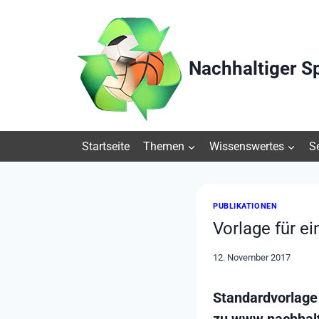
Zum
Inhalt
springen
Nachhaltiger S
Startseite
Themen
Wissenswertes
S
PUBLIKATIONEN
Vorlage für e
12. November 2017
Standardvorlage 
zu www.nachhalt