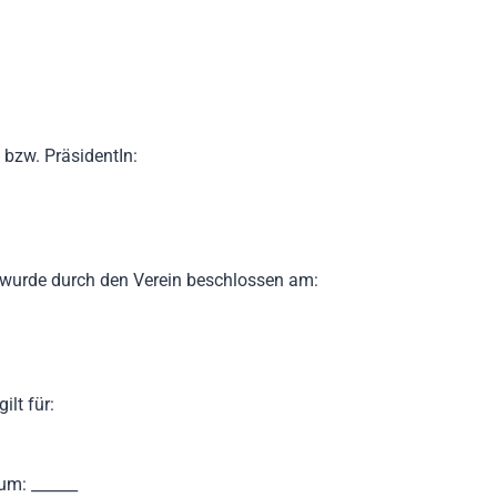
zw. PräsidentIn:
 wurde durch den Verein beschlossen am:
ilt für:
aum: ______