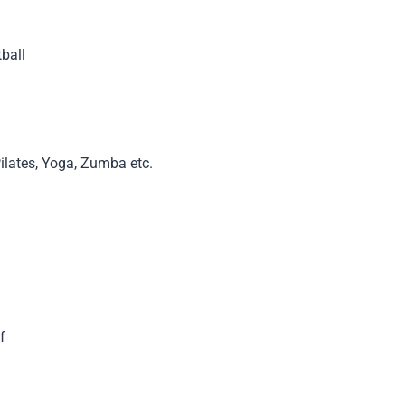
tball
 Pilates, Yoga, Zumba etc.
f