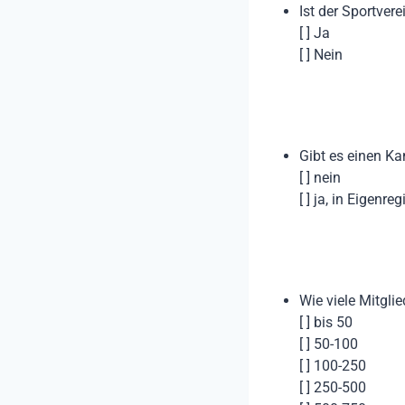
Ist der Sportver
[ ] Ja
[ ] Nein
Gibt es einen Ka
[ ] nein
[ ] ja, in Eigenreg
Wie viele Mitglie
[ ] bis 50
[ ] 50-100
[ ] 100-250
[ ] 250-500