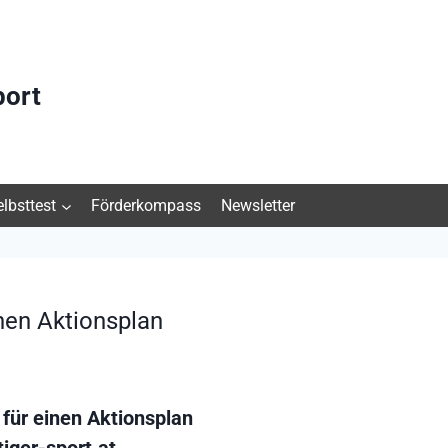
port
elbsttest
Förderkompass
Newsletter
inen Aktionsplan
für einen Aktionsplan
iger-sport.at