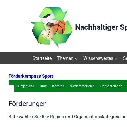
Zum
Inhalt
springen
Nachhaltiger S
Startseite
Themen
Wissenswertes
S
Förderkompass Sport
Burgenland
Graz
Kärnten
Niederösterreich
Oberösterreich
Förderungen
Bitte wählen Sie Ihre Region und Organisationskategorie a