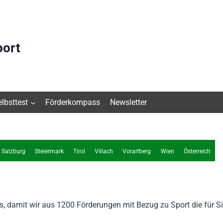
port
elbsttest
Förderkompass
Newsletter
Salzburg
Steiermark
Tirol
Villach
Vorarlberg
Wien
Österreich
us, damit wir aus 1200 Förderungen mit Bezug zu Sport die für