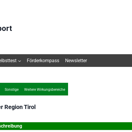
port
elbsttest
Förderkompass
Newsletter
Sonstige
Weitere Wirkungsbereiche
r Region
Tirol
schreibung