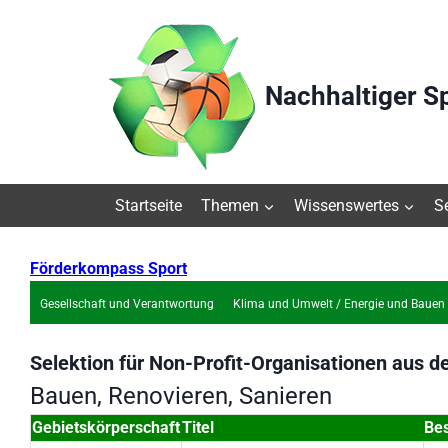
Zum
Inhalt
springen
Nachhaltiger S
Startseite
Themen
Wissenswertes
S
Förderkompass Sport
Gesellschaft und Verantwortung
Klima und Umwelt / Energie und Bauen
Selektion für
Non-Profit-Organisationen
aus de
Bauen, Renovieren, Sanieren
Gebietskörperschaft
Titel
Be