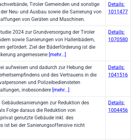
fachverbände, Tiroler Gemeinden und sonstige
Details:
den der Neu- und Ausbau sowie die Sanierung von
1011477
haffungen von Geräten und Maschinen.
studie 2024 zur Grundversorgung der Tiroler
Details:
ern sowie Sanierungen von Hallenbädern,
1070580
 gefördert. Ziel der Bäderförderung ist die
völkerung angemessene
[mehr...]
lizei aufweisen und dadurch zur Hebung der
Details:
herheitsempfindens und des Vertrauens in die
1041516
atpersonen und Polizeibediensteten
taltungen, insbesondere
[mehr...]
en Gebäudesanierungen zur Reduktion des
Details:
als Folge daraus die Reduktion von
1004456
privat genutzte Gebäude inkl. des
st bei der Sanierungsoffensive nicht