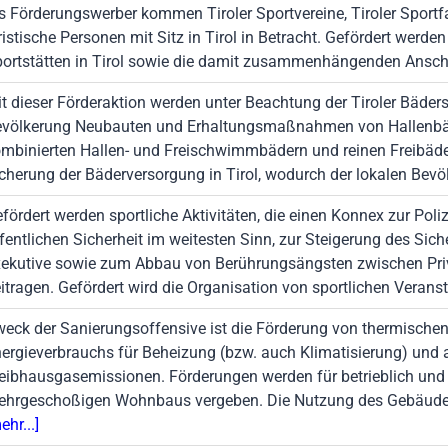
s Förderungswerber kommen Tiroler Sportvereine, Tiroler Sport
ristische Personen mit Sitz in Tirol in Betracht. Gefördert wer
ortstätten in Tirol sowie die damit zusammenhängenden Ansc
t dieser Förderaktion werden unter Beachtung der Tiroler Bäder
völkerung Neubauten und Erhaltungsmaßnahmen von Hallenbäd
mbinierten Hallen- und Freischwimmbädern und reinen Freibädern
cherung der Bäderversorgung in Tirol, wodurch der lokalen Be
fördert werden sportliche Aktivitäten, die einen Konnex zur Po
fentlichen Sicherheit im weitesten Sinn, zur Steigerung des Sic
ekutive sowie zum Abbau von Berührungsängsten zwischen Priv
itragen. Gefördert wird die Organisation von sportlichen Verans
eck der Sanierungsoffensive ist die Förderung von thermisch
ergieverbrauchs für Beheizung (bzw. auch Klimatisierung) und 
eibhausgasemissionen. Förderungen werden für betrieblich und 
hrgeschoßigen Wohnbaus vergeben. Die Nutzung des Gebäudes i
ehr...]