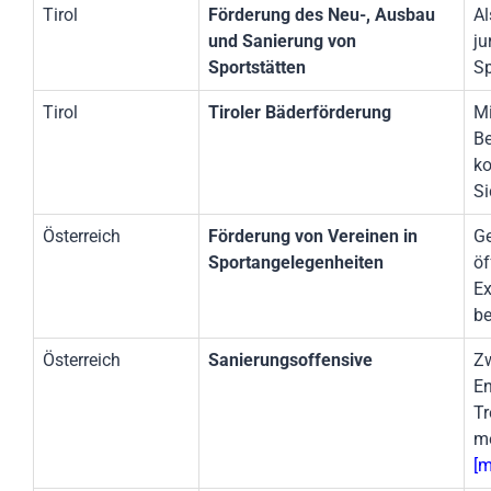
Tirol
Förderung des Neu-, Ausbau
Al
und Sanierung von
ju
Sportstätten
Sp
Tirol
Tiroler Bäderförderung
Mi
Be
ko
Si
Österreich
Förderung von Vereinen in
Ge
Sportangelegenheiten
öf
Ex
be
Österreich
Sanierungsoffensive
Zw
En
Tr
me
[m