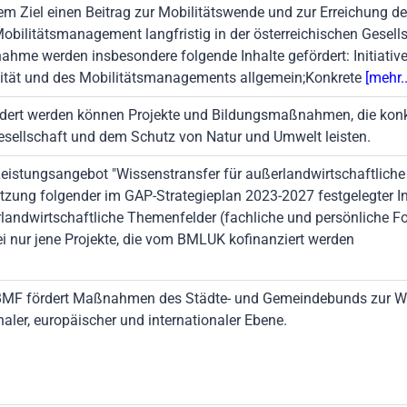
em Ziel einen Beitrag zur Mobilitätswende und zur Erreichung der 
obilitätsmanagement langfristig in der österreichischen Gesell
hme werden insbesondere folgende Inhalte gefördert: Initiative
ität und des Mobilitätsmanagements allgemein;Konkrete
[mehr..
dert werden können Projekte und Bildungsmaßnahmen, die konkr
esellschaft und dem Schutz von Natur und Umwelt leisten.
eistungsangebot "Wissenstransfer für außerlandwirtschaftliche
zung folgender im GAP-Strategieplan 2023-2027 festgelegter Int
landwirtschaftliche Themenfelder (fachliche und persönliche Fo
ei nur jene Projekte, die vom BMLUK kofinanziert werden
MF fördert Maßnahmen des Städte- und Gemeindebunds zur W
naler, europäischer und internationaler Ebene.