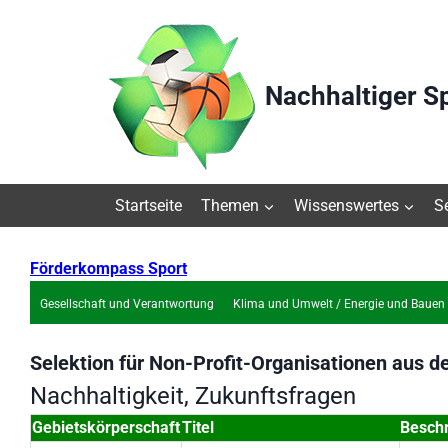
Zum
Inhalt
springen
Nachhaltiger S
Startseite
Themen
Wissenswertes
S
Förderkompass Sport
Gesellschaft und Verantwortung
Klima und Umwelt / Energie und Bauen
Selektion für
Non-Profit-Organisationen
aus d
Nachhaltigkeit, Zukunftsfragen
Gebietskörperschaft
Titel
Besch