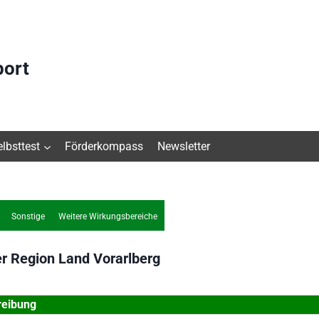
port
elbsttest
Förderkompass
Newsletter
Sonstige
Weitere Wirkungsbereiche
er Region
Land Vorarlberg
reibung