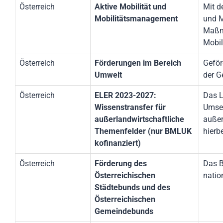
Österreich
Aktive Mobilität und
Mit d
Mobilitätsmanagement
und M
Maßna
Mobil
Österreich
Förderungen im Bereich
Geför
Umwelt
der G
Österreich
ELER 2023-2027:
Das L
Wissenstransfer für
Umset
außerlandwirtschaftliche
außer
Themenfelder (nur BMLUK
hierb
kofinanziert)
Österreich
Förderung des
Das B
Österreichischen
natio
Städtebunds und des
Österreichischen
Gemeindebunds