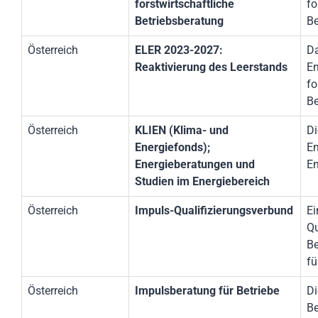
forstwirtschaftliche
fo
Betriebsberatung
Be
Österreich
ELER 2023-2027:
Da
Reaktivierung des Leerstands
En
fo
Be
Österreich
KLIEN (Klima- und
Di
Energiefonds);
En
Energieberatungen und
En
Studien im Energiebereich
Österreich
Impuls-Qualifizierungsverbund
Ei
Qu
Be
fü
Österreich
Impulsberatung für Betriebe
Di
Be