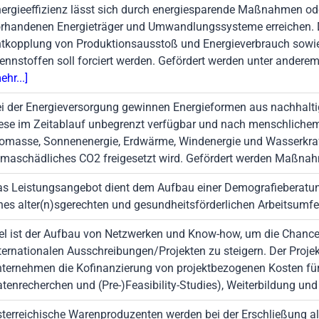
ergieeffizienz lässt sich durch energiesparende Maßnahmen ode
rhandenen Energieträger und Umwandlungssysteme erreichen. Der
tkopplung von Produktionsausstoß und Energieverbrauch sowie 
ennstoffen soll forciert werden. Gefördert werden unter andere
ehr...]
i der Energieversorgung gewinnen Energieformen aus nachhalt
ese im Zeitablauf unbegrenzt verfügbar und nach menschlichem
omasse, Sonnenenergie, Erdwärme, Windenergie und Wasserkraft. 
imaschädliches CO2 freigesetzt wird. Gefördert werden Maßnah
s Leistungsangebot dient dem Aufbau einer Demografieberatung
nes alter(n)sgerechten und gesundheitsförderlichen Arbeitsumfe
el ist der Aufbau von Netzwerken und Know-how, um die Chancen
ternationalen Ausschreibungen/Projekten zu steigern. Der Proje
ternehmen die Kofinanzierung von projektbezogenen Kosten für 
tenrecherchen und (Pre-)Feasibility-Studies), Weiterbildung un
terreichische Warenproduzenten werden bei der Erschließung al