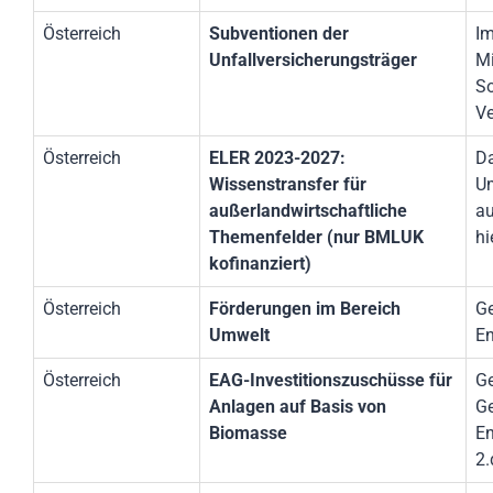
Österreich
Subventionen der
Im
Unfallversicherungsträger
Mi
So
Ve
Österreich
ELER 2023-2027:
Da
Wissenstransfer für
Um
außerlandwirtschaftliche
au
Themenfelder (nur BMLUK
hi
kofinanziert)
Österreich
Förderungen im Bereich
Ge
Umwelt
En
Österreich
EAG-Investitionszuschüsse für
Ge
Anlagen auf Basis von
Ge
Biomasse
En
2.