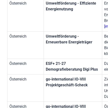
Österreich
Umweltförderung - Effiziente
En
Energienutzung
vo
En
Br
[m
Österreich
Umweltförderung -
Be
Erneuerbare Energieträger
di
Bi
kl
Österreich
ESF+ 21-27
Da
Demografieberatung Digi Plus
ei
Österreich
go-international IO-VIII
Zi
Projektgeschäft-Scheck
in
Un
Da
Österreich
go-international IO-VIII
Ös