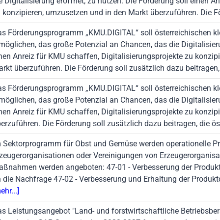
e Digitalisierung eröffnet, zu nutzen. Die Förderung soll einen A
 konzipieren, umzusetzen und in den Markt überzuführen. Die 
s Förderungsprogramm „KMU.DIGITAL“ soll österreichischen k
möglichen, das große Potenzial an Chancen, das die Digitalisieru
nen Anreiz für KMU schaffen, Digitalisierungsprojekte zu konzi
rkt überzuführen. Die Förderung soll zusätzlich dazu beitragen,
s Förderungsprogramm „KMU.DIGITAL“ soll österreichischen kl
möglichen, das große Potenzial an Chancen, das die Digitalisieru
nen Anreiz für KMU schaffen, Digitalisierungsprojekte zu konzi
erzuführen. Die Förderung soll zusätzlich dazu beitragen, die ös
 Sektorprogramm für Obst und Gemüse werden operationelle Pr
zeugerorganisationen oder Vereinigungen von Erzeugerorganis
ßnahmen werden angeboten: 47-01 - Verbesserung der Produk
 die Nachfrage 47-02 - Verbesserung und Erhaltung der Produkt
ehr...]
s Leistungsangebot "Land- und forstwirtschaftliche Betriebsbe