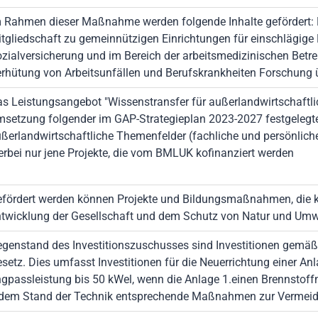
 Rahmen dieser Maßnahme werden folgende Inhalte gefördert: 
tgliedschaft zu gemeinnützigen Einrichtungen für einschlägige
zialversicherung und im Bereich der arbeitsmedizinischen Bet
rhütung von Arbeitsunfällen und Berufskrankheiten Forschung ü
s Leistungsangebot "Wissenstransfer für außerlandwirtschaftli
setzung folgender im GAP-Strategieplan 2023-2027 festgelegter 
ßerlandwirtschaftliche Themenfelder (fachliche und persönlich
erbei nur jene Projekte, die vom BMLUK kofinanziert werden
fördert werden können Projekte und Bildungsmaßnahmen, die k
twicklung der Gesellschaft und dem Schutz von Natur und Umwe
genstand des Investitionszuschusses sind Investitionen gemä
setz. Dies umfasst Investitionen für die Neuerrichtung einer An
gpassleistung bis 50 kWel, wenn die Anlage 1.einen Brennstof
dem Stand der Technik entsprechende Maßnahmen zur Vermeidu