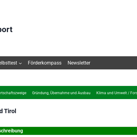
port
elbsttest
Förderkompass
Newsletter
rtschaftszweige
Gründung, Übernahme und Ausbau
Klima und Umwelt / For
d Tirol
schreibung