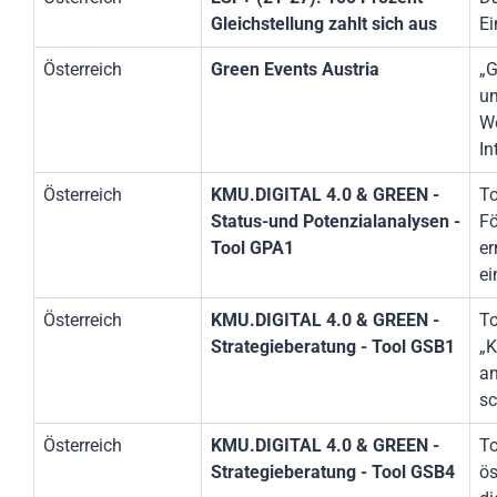
Gleichstellung zahlt sich aus
Ei
Österreich
Green Events Austria
„G
um
We
In
Österreich
KMU.DIGITAL 4.0 & GREEN -
To
Status-und Potenzialanalysen -
Fö
Tool GPA1
er
ei
Österreich
KMU.DIGITAL 4.0 & GREEN -
To
Strategieberatung - Tool GSB1
„K
an
sc
Österreich
KMU.DIGITAL 4.0 & GREEN -
To
Strategieberatung - Tool GSB4
ös