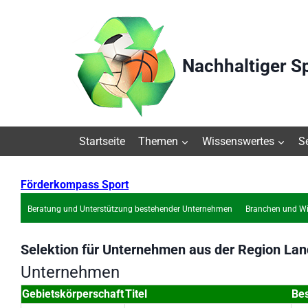
Zum
Inhalt
springen
Nachhaltiger S
Startseite
Themen
Wissenswertes
S
Förderkompass Sport
Beratung und Unterstützung bestehender Unternehmen
Branchen und Wi
Selektion für
Unternehmen
aus der Region
Lan
Unternehmen
Gebietskörperschaft
Titel
Be