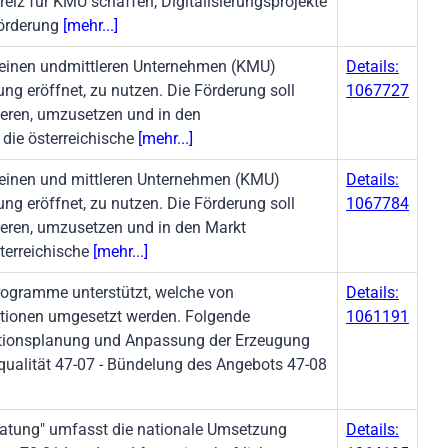
nreiz für KMU schaffen, Digitalisierungsprojekte
Förderung
[mehr...]
leinen undmittleren Unternehmen (KMU)
Details:
ng eröffnet, zu nutzen. Die Förderung soll
1067727
pieren, umzusetzen und in den
 die österreichische
[mehr...]
einen und mittleren Unternehmen (KMU)
Details:
ng eröffnet, zu nutzen. Die Förderung soll
1067784
pieren, umzusetzen und in den Markt
terreichische
[mehr...]
ogramme unterstützt, welche von
Details:
ationen umgesetzt werden. Folgende
1061191
tionsplanung und Anpassung der Erzeugung
qualität 47-07 - Bündelung des Angebots 47-08
ratung" umfasst die nationale Umsetzung
Details: