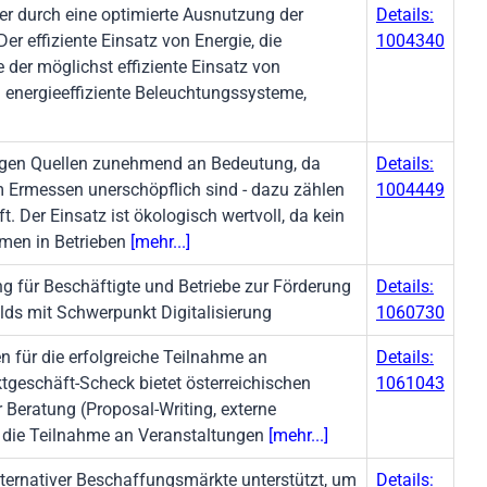
r durch eine optimierte Ausnutzung der
Details:
 effiziente Einsatz von Energie, die
1004340
der möglichst effiziente Einsatz von
m energieeffiziente Beleuchtungssysteme,
igen Quellen zunehmend an Bedeutung, da
Details:
 Ermessen unerschöpflich sind - dazu zählen
1004449
Der Einsatz ist ökologisch wertvoll, da kein
men in Betrieben
[mehr...]
 für Beschäftigte und Betriebe zur Förderung
Details:
lds mit Schwerpunkt Digitalisierung
1060730
 für die erfolgreiche Teilnahme an
Details:
ktgeschäft-Scheck bietet österreichischen
1061043
Beratung (Proposal-Writing, externe
d die Teilnahme an Veranstaltungen
[mehr...]
ternativer Beschaffungsmärkte unterstützt, um
Details: