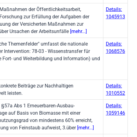
Maßnahmen der Öffentlichkeitsarbeit,
Details:
 Forschung zur Erfüllung der Aufgaben der
1045913
reuung der Versicherten Maßnahmen zur
ber Ursachen der Arbeitsunfälle
[mehr...]
che Themenfelder" umfasst die nationale
Details:
Intervention: 78-03 - Wissenstransfer für
1068576
e Fort- und Weiterbildung und Information) und
onkrete Beiträge zur Nachhaltigen
Details:
lt leisten.
1010552
ß §57a Abs 1 Erneuerbaren-Ausbau-
Details:
lage auf Basis von Biomasse mit einer
1059146
fnutzungsgrad von mindestens 60% erreicht,
ng von Feinstaub aufweist, 3.über
[mehr...]