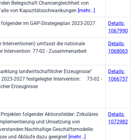
enden Belegschaft Chancengleichheit von
 Falle von Kapazitätsschwankungen
[mehr...]
folgender im GAP-Strategieplan 2023-2027
Details:
1067990
Interventionen) umfasst die nationale
Details:
r Intervention: 77-02 - Zusammenarbeit
1068063
arktung landwirtschaftlicher Erzeugnisse"
Details:
 2023-2027 festgelegter Intervention: 73-02 -
1066737
licher Erzeugnisse
rojekten folgender Aktionsfelder: Zirkuläres
Details:
 Implementierung und Umsetzung von
1072982
 verstanden:Nachhaltige Geschäftsmodelle:
sse und Abläufe dazu geeignet
[mehr...]