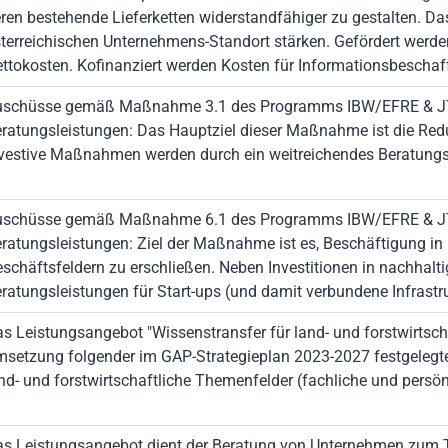
ren bestehende Lieferketten widerstandfähiger zu gestalten. 
terreichischen Unternehmens-Standort stärken. Gefördert werd
ttokosten. Kofinanziert werden Kosten für Informationsbesch
uschüsse gemäß Maßnahme 3.1 des Programms IBW/EFRE & JT
ratungsleistungen: Das Hauptziel dieser Maßnahme ist die Re
vestive Maßnahmen werden durch ein weitreichendes Beratungs-
uschüsse gemäß Maßnahme 6.1 des Programms IBW/EFRE & JT
ratungsleistungen: Ziel der Maßnahme ist es, Beschäftigung in l
schäftsfeldern zu erschließen. Neben Investitionen in nachhalt
ratungsleistungen für Start-ups (und damit verbundene Infrastruk
s Leistungsangebot "Wissenstransfer für land- und forstwirtsch
setzung folgender im GAP-Strategieplan 2023-2027 festgelegter 
nd- und forstwirtschaftliche Themenfelder (fachliche und persön
s Leistungsangebot dient der Beratung von Unternehmen zum Th