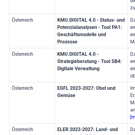
di
zu
Österreich
KMU.DIGITAL 4.0 - Status- und
Da
Potenzialanalysen - Tool PA1:
er
Geschäftsmodelle und
ei
Prozesse
Ma
Österreich
KMU.DIGITAL 4.0 -
Da
Strategieberatung - Tool SB4:
er
Digitale Verwaltung
ei
üb
Österreich
EGFL 2023-2027: Obst und
Im
Gemüse
Er
Ma
an
[m
Österreich
ELER 2023-2027: Land- und
Da