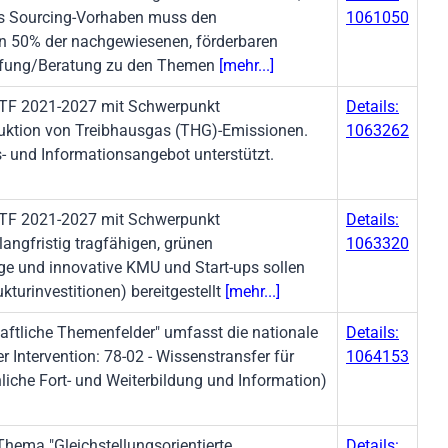
Das Sourcing-Vorhaben muss den
1061050
en 50% der nachgewiesenen, förderbaren
affung/Beratung zu den Themen
[mehr...]
F 2021-2027 mit Schwerpunkt
Details:
duktion von Treibhausgas (THG)-Emissionen.
1063262
 und Informationsangebot unterstützt.
F 2021-2027 mit Schwerpunkt
Details:
angfristig tragfähigen, grünen
1063320
ige und innovative KMU und Start-ups sollen
turinvestitionen) bereitgestellt
[mehr...]
aftliche Themenfelder" umfasst die nationale
Details:
Intervention: 78-02 - Wissenstransfer für
1064153
liche Fort- und Weiterbildung und Information)
ema "Gleichstellungsorientierte
Details: