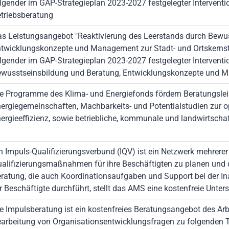
lgender im GAP-Strategieplan 2023-2027 festgelegter Interventio
triebsberatung
s Leistungsangebot "Reaktivierung des Leerstands durch Bewu
twicklungskonzepte und Management zur Stadt- und Ortskerns
lgender im GAP-Strategieplan 2023-2027 festgelegter Interventi
wusstseinsbildung und Beratung, Entwicklungskonzepte und M
e Programme des Klima- und Energiefonds fördern Beratungslei
ergiegemeinschaften, Machbarkeits- und Potentialstudien zur 
ergieeffizienz, sowie betriebliche, kommunale und landwirtscha
n Impuls-Qualifizierungsverbund (IQV) ist ein Netzwerk mehre
alifizierungsmaßnahmen für ihre Beschäftigten zu planen und d
ratung, die auch Koordinationsaufgaben und Support bei der I
r Beschäftigte durchführt, stellt das AMS eine kostenfreie Unter
e Impulsberatung ist ein kostenfreies Beratungsangebot des Arb
arbeitung von Organisationsentwicklungsfragen zu folgenden T