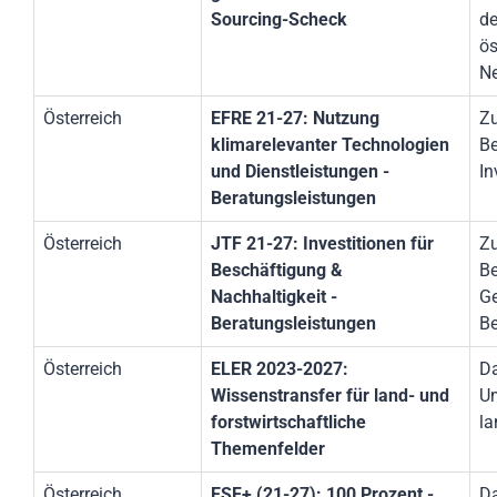
Sourcing-Scheck
de
ös
Ne
Österreich
EFRE 21-27: Nutzung
Z
klimarelevanter Technologien
Be
und Dienstleistungen -
In
Beratungsleistungen
Österreich
JTF 21-27: Investitionen für
Z
Beschäftigung &
Be
Nachhaltigkeit -
Ge
Beratungsleistungen
Be
Österreich
ELER 2023-2027:
Da
Wissenstransfer für land- und
Um
forstwirtschaftliche
la
Themenfelder
Österreich
ESF+ (21-27): 100 Prozent -
Da