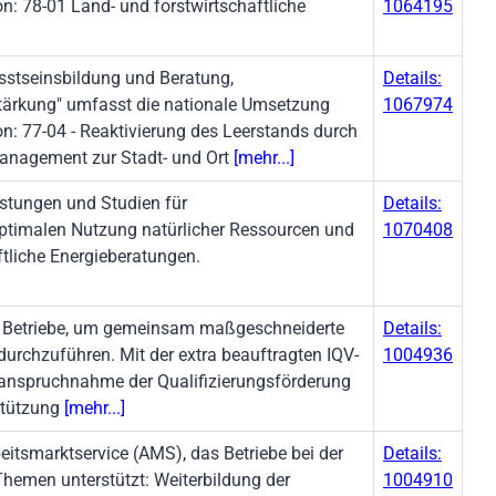
n: 78-01 Land- und forstwirtschaftliche
1064195
sstseinsbildung und Beratung,
Details:
tärkung" umfasst die nationale Umsetzung
1067974
on: 77-04 - Reaktivierung des Leerstands durch
anagement zur Stadt- und Ort
[mehr...]
stungen und Studien für
Details:
optimalen Nutzung natürlicher Ressourcen und
1070408
ftliche Energieberatungen.
rer Betriebe, um gemeinsam maßgeschneiderte
Details:
urchzuführen. Mit der extra beauftragten IQV-
1004936
nanspruchnahme der Qualifizierungsförderung
stützung
[mehr...]
eitsmarktservice (AMS), das Betriebe bei der
Details:
hemen unterstützt: Weiterbildung der
1004910