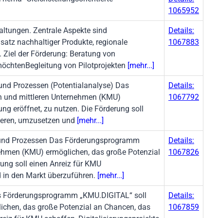
1065952
altungen. Zentrale Aspekte sind
Details:
atz nachhaltiger Produkte, regionale
1067883
Ziel der Förderung: Beratung von
möchtenBegleitung von Pilotprojekten
[mehr...]
und Prozessen (Potentialanalyse) Das
Details:
n und mittleren Unternehmen (KMU)
1067792
ng eröffnet, zu nutzen. Die Förderung soll
pieren, umzusetzen und
[mehr...]
 und Prozessen Das Förderungsprogramm
Details:
nehmen (KMU) ermöglichen, das große Potenzial
1067826
rung soll einen Anreiz für KMU
d in den Markt überzuführen.
[mehr...]
as Förderungsprogramm „KMU.DIGITAL“ soll
Details:
ichen, das große Potenzial an Chancen, das
1067859